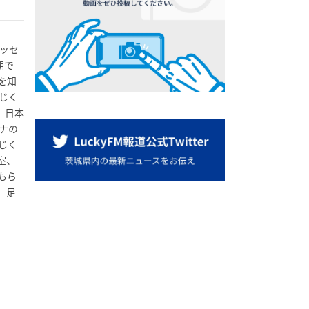
ッセ
期で
を知
じく
、日本
ナの
じく
室、
もら
、足