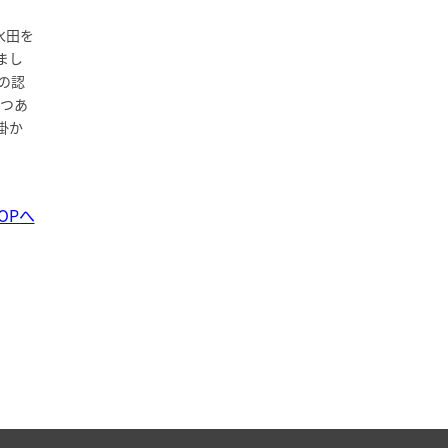
水田を
まし
の認
つあ
掛か
OPへ