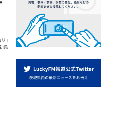
産
カリ」
初鳥