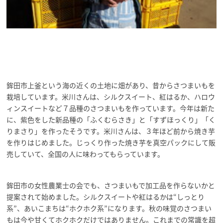
鉾田市上釜という海の近くの土地に畑があり、昔からさつまいもを
栽培しています。米川さんは、シルクスイート、紅はるか、ハロウ
ィンスイートなど７品種のさつまいもを作っています。今年は新た
に、紫色をした新品種の「ふくむらさき」と「すずほっくり」「く
りまさり」を作ったそうです。米川さんは、３年ほど前から焼き芋
を作りはじめました。じっくり作った焼き芋を真空パックにして販
売していて、全国の人に味わってもらっています。
鉾田市の女性農業士の会でも、さつまいもで加工品を作らないかと
提案されて始めました。シルクスイートや紅はるかは“しっとり
系”、あいこまちは“ホクホク系”になります。秋の味覚のさつまい
もは今や甘くてホクホクだけではありません。これまでの常識を超