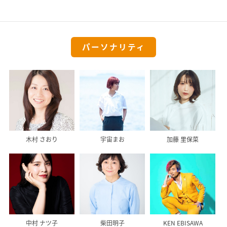
パーソナリティ
木村 さおり
宇宙まお
加藤 里保菜
中村 ナツ子
柴田明子
KEN EBISAWA