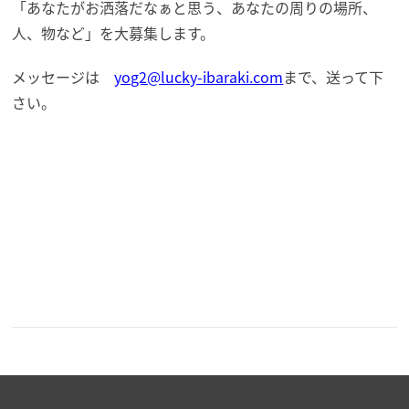
「あなたがお洒落だなぁと思う、あなたの周りの場所、
人、物など」を大募集します。
メッセージは
yog2@lucky-ibaraki.com
まで、送って下
さい。