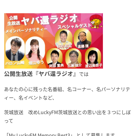
公開生放送『ヤバ還ラジオ』
では
あなたの心に残った名番組、名コーナー、名パーソナリテ
ィー、名イベントなど、
茨城放送 改めLuckyFM茨城放送との思い出を３つにしぼ
って
「My LuckyFM Memory Best3」 として
募集します。