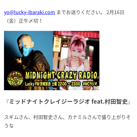
yo@lucky-ibaraki.com
までお送りください。 2月16日
（金）正午〆切！
ミッドナイトクレイジーラジオ feat.村田智史
『
』
スギムさん、村田智史さん、カナミルさんで盛り上がりそ
うな