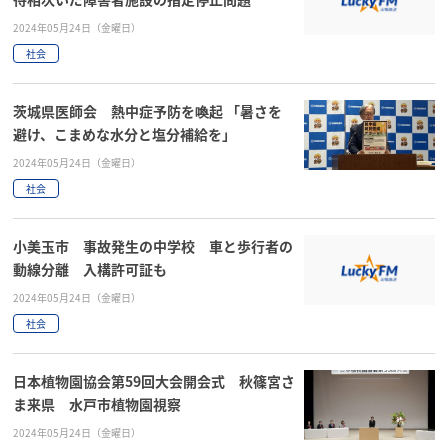
2024年05月24日（金曜日）
社会
茨城県医師会 熱中症予防を喚起 「暑さを
避け、こまめな水分と塩分補給を」
2024年05月24日（金曜日）
社会
小美玉市 事故発生の中学校 車と歩行者の
動線分離 入構許可証も
2024年05月24日（金曜日）
社会
日本植物園協会第59回大会開会式 秋篠宮さ
ま来県 水戸市植物園視察
2024年05月24日（金曜日）