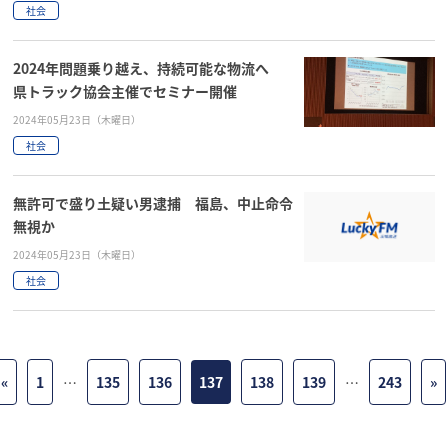
社会
2024年問題乗り越え、持続可能な物流へ
県トラック協会主催でセミナー開催
2024年05月23日（木曜日）
社会
無許可で盛り土疑い男逮捕 福島、中止命令
無視か
2024年05月23日（木曜日）
社会
«
1
…
135
136
137
138
139
…
243
»