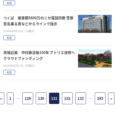
社会
つくば 被害額5800万のニセ電話詐欺 警察
官名乗る男などからラインで指示
2024年06月18日（火曜日）
社会
茨城近美 中村彝没後100年 アトリエ改修へ
クラウドファンディング
2024年06月17日（月曜日）
社会
«
1
…
129
130
131
132
133
…
243
»