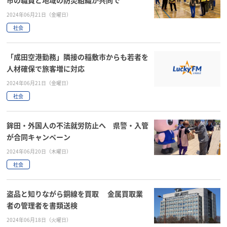
2024年06月21日（金曜日）
社会
「成田空港勤務」隣接の稲敷市からも若者を
人材確保で旅客増に対応
2024年06月21日（金曜日）
社会
鉾田・外国人の不法就労防止へ 県警・入管
が合同キャンペーン
2024年06月20日（木曜日）
社会
盗品と知りながら銅線を買取 金属買取業
者の管理者を書類送検
2024年06月18日（火曜日）