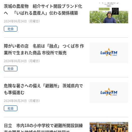
茨城の農産物 紹介サイト開設ブランド化
へ 「いばれる農産人」伝わる関係構築
2024年06月24日（月曜日）
社会
障がい者の店 名前は「融点」 つくば市 作
業所で生まれた商品 市役所で販売
2024年06月24日（月曜日）
社会
危険な暑さへの備え「避難所」 茨城県内で
も準備進む
2024年06月24日（月曜日）
社会
日立 市内18の小中学校で避難所開設訓練
市の職員と地域の防災組織が共同で