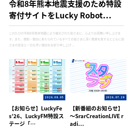
令和8年熊本地震支援のため特設
寄付サイトをLucky Robot…
このたびの令和8年熊本地震により被災された皆さまに、心よりお見舞い申し上げま
す。また、救助・復旧にあたられているすべての皆さまに深く敬意を表するとともに皆
さまの安全と一日も早い復旧をお祈り申し上げ ...
2026.08.05
2026.07.28
【お知らせ】LuckyFe
【新番組のお知らせ】
s’26、LuckyFM特設ス
～SrarCreationLIVE r
テージ「…
adi…