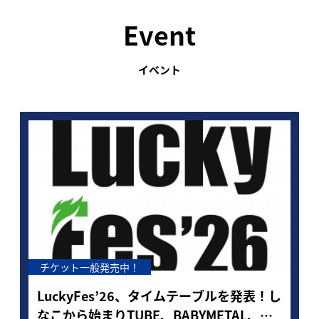
Event
イベント
チケット一般発売中！
9
日
LuckyFes’26、タイムテーブルを発表！し
町
なこから始まりTUBE、BABYMETAL、
v