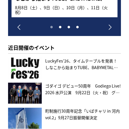
FLOWを経て湘南乃風でフィナーレ！日本
8月8日（土）、9日（日）、10日（月）、11日（火
9月
祝）
初夏フェス4日連続開催で150組超出演
へ。一般販売も開始！
近日開催のイベント
LuckyFes’26、タイムテーブルを発表！
しなこから始まりTUBE、BABYMETAL、
FLOWを経て湘南乃風でフィナーレ！日本
初夏フェス4日連続開催で150組超出演
ゴダイゴ デビュー50周年 Godiego Live!
へ。一般販売も開始！
2026 水戸公演 9月22日（火・祝） グロ
ービスホールで開催決定！
町制施行30周年記念「いばチャリ in 河内
vol.2」9月27日振替開催決定