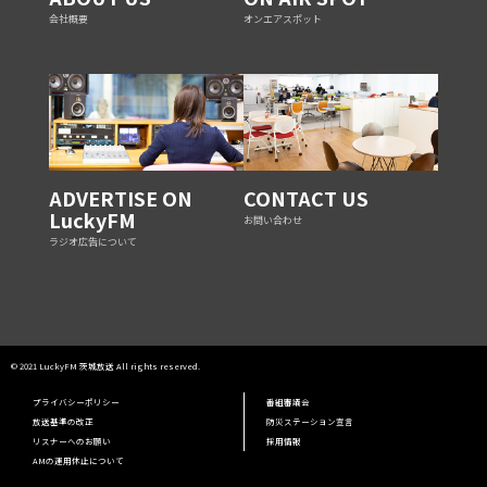
会社概要
オンエアスポット
ADVERTISE ON
CONTACT US
LuckyFM
お問い合わせ
ラジオ広告について
© 2021 LuckyFM 茨城放送 All rights reserved.
プライバシーポリシー
番組審議会
放送基準の改正
防災ステーション宣言
リスナーへのお願い
採用情報
AMの運用休止について