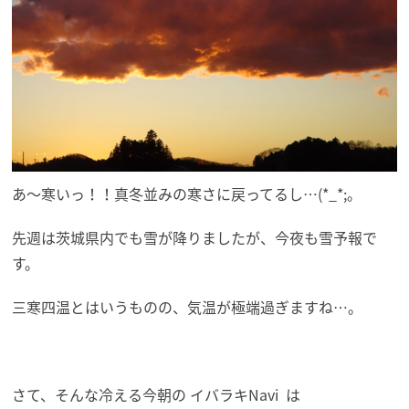
あ～寒いっ！！真冬並みの寒さに戻ってるし…(*_*;。
先週は茨城県内でも雪が降りましたが、今夜も雪予報で
す。
三寒四温とはいうものの、気温が極端過ぎますね…。
さて、そんな冷える今朝の イバラキNavi は