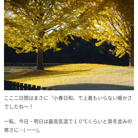
ここ二日間はまさに〝小春日和〟で上着もいらない暖かさ
でしたね～！
一転、今日・明日は最高気温で１０℃くらいと真冬並みの
寒さに…( 一一)。