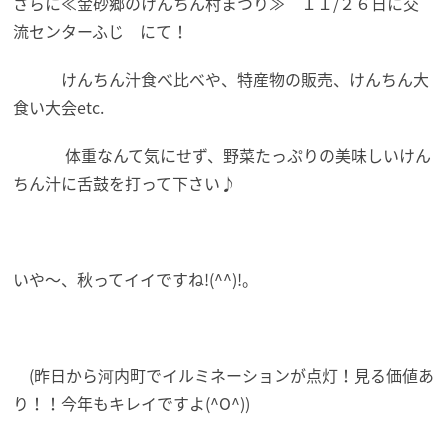
さらに≪金砂郷のけんちん村まつり≫ １１/２６日に交
流センターふじ にて！
けんちん汁食べ比べや、特産物の販売、けんちん大
食い大会etc.
体重なんて気にせず、野菜たっぷりの美味しいけん
ちん汁に舌鼓を打って下さい♪
いや～、秋ってイイですね!(^^)!。
(昨日から河内町でイルミネーションが点灯！見る価値あ
り！！今年もキレイですよ(^O^))