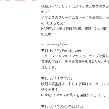
番組パーソナリティはスキップカウズのヴォ
ヤス”
イマヤスのフリーダムなトークを華麗にツッ
の“くまきもえ”
HAPPYパンチは月曜?金曜、曜日ごとに個
担当中！
～コーナー紹介～
▼11:10「My Punch Tune」
ミュージシャンのイマヤスと、ライブを愛し
音楽のプロと、生きた音楽を知る2人が、週
介します。
▼10:35「ナウヤス」
映画＆読書好き、そして多趣味なミュージシ
熱く語る！
NOWなイマヤスの興味を深掘りするコーナ
▼10:00「MUSIC PALETTE」