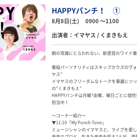
HAPPYパンチ！ ①
8月8日(土)
0900 〜1100
出演者：イマヤス / くまきもえ
朝の常識にとらわれない、新感覚のワイド
番組パーソナリティはスキップカウズのヴォ
ヤス”
イマヤスのフリーダムなトークを華麗にツッ
の“くまきもえ”
HAPPYパンチは月曜?金曜、曜日ごとに個
担当中！
～コーナー紹介～
▼11:10「My Punch Tune」
ミュージシャンのイマヤスと、ライブを愛し
音楽のプロと、生きた音楽を知る2人が、週