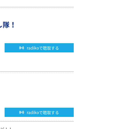
し隊！
radikoで聴取する
radikoで聴取する