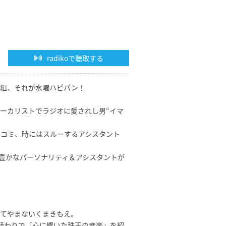
radikoで聴取する
番組、それが水曜ハピパン！
ーカリストでラジオに愛されし男“イマ
コミ、時にはスルーするアシスタント
性豊かなパーソナリティ＆アシスタントが
てやまないくまきもえ。
替わりで「心に響いた珠玉の音楽」を紹