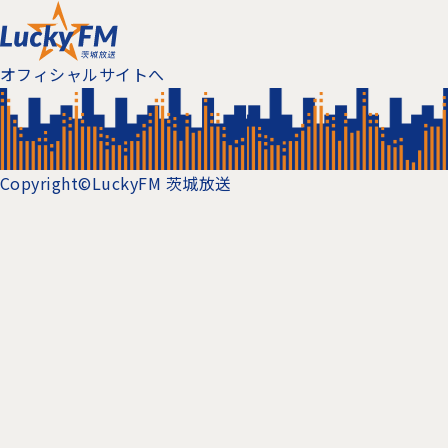
オフィシャルサイトへ
Copyright©LuckyFM 茨城放送