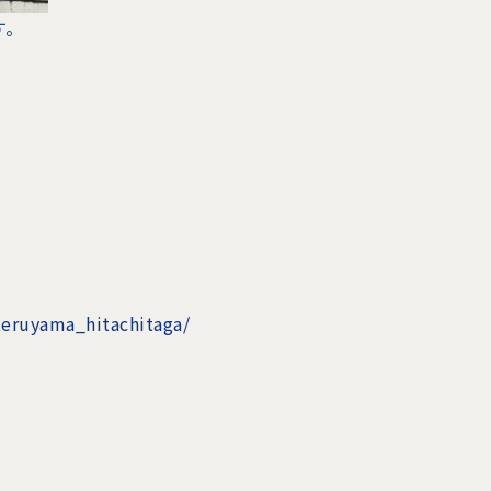
す。
teruyama_hitachitaga/