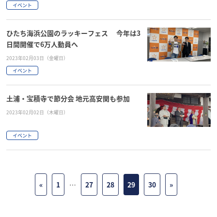
イベント
ひたち海浜公園のラッキーフェス 今年は3
日間開催で6万人動員へ
2023年02月03日（金曜日）
イベント
土浦・宝積寺で節分会 地元高安関も参加
2023年02月02日（木曜日）
イベント
«
1
…
27
28
29
30
»