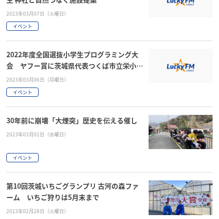
2023年03月07日（火曜日）
イベント
2022年度全国選抜小学生プログラミング大
会 ヤフー賞に茨城県代表つくば市立栄小5
年池畑尚さん！
2023年03月06日（月曜日）
イベント
30年前に崩壊「大煙突」歴史を伝える催し
2023年03月01日（水曜日）
イベント
第10回茨城いちごグランプリ 古河の森ファ
ーム いちご狩りは5月末まで
2023年02月28日（火曜日）