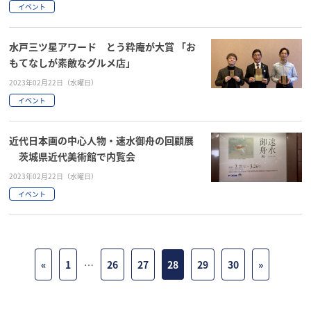
イベント
水戸三ツ星アワード とう粋庵が大賞 「お
もてなしが素敵なグルメ店」
2023年02月22日（水曜日）
イベント
近代日本画の中心人物・速水御舟の回顧展
茨城県近代美術館で内覧会
2023年02月22日（水曜日）
イベント
«
1
…
26
27
28
29
30
»