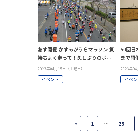
あす開催 かすみがうらマラソン 気
50回日
持ちよく走って！久しぶりのボラ
まで開
ンティア
2023年04月15日（土曜日）
2023年
イベント
イベン
«
1
…
25