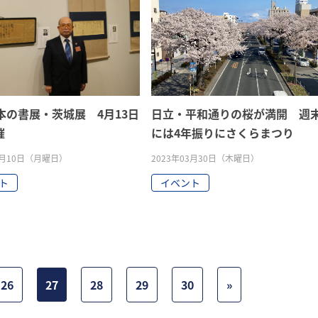
本の書展・茨城展 4月13日
日立・平和通りの桜が満開 週
催
には4年振りにさくらまつり
04月10日（月曜日）
2023年03月30日（木曜日）
ト
イベント
26
27
28
29
30
»