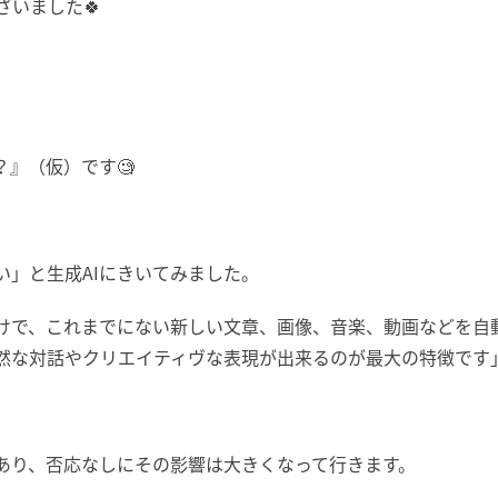
いました🍀
？』（仮）です🧐
い」と生成AIにきいて
みました。
けで、
これまでにない新しい文章、画像、音楽、
動画などを自
然な対話やクリエイティヴな表現が出来るの
が最大の特徴です
あり、
否応なしにその影響は大きくなって行きます。