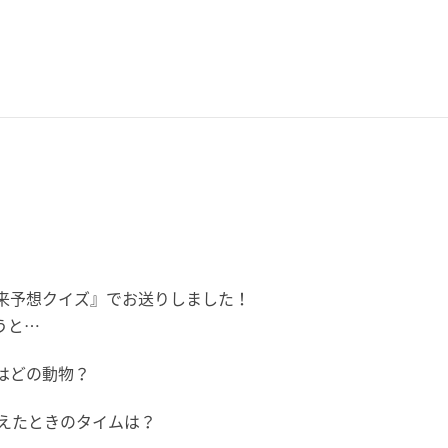
来予想クイズ』
でお送りしました！
うと…
はどの動物？
数えたときのタイムは？