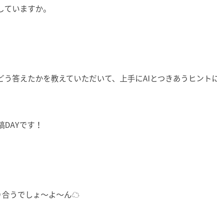
していますか。
どう答えたかを教えてい
ただいて、上手にAIとつきあうヒント
DAYです！
合うでしょ〜よ〜ん☁️