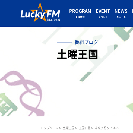
PROGRAM
EVENT
NEWS
番組情報
イベント
ニュース
番組ブログ
土曜王国
トップページ
土曜王国
王国日誌
未来予想クイズ☁︎