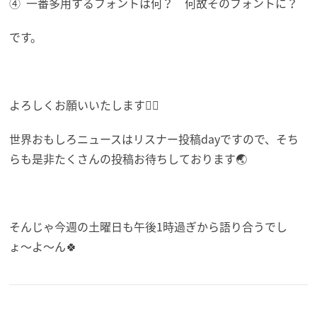
④
一番多用するフォントは何？ 何故そのフォントに？
です。
よろしくお願いいたします🙇‍♀️
世界おもしろニュースはリスナー投稿dayですので、
そち
らも是非たくさんの投稿お待ちしております🌏
そんじゃ今週の土曜日も午後1時過ぎから語り合うでし
ょ〜よ〜
ん🍀