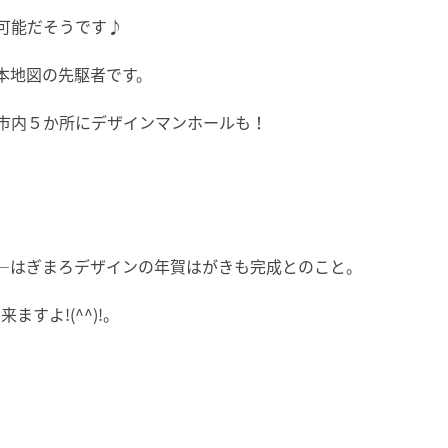
可能だそうです♪
本地図の先駆者です。
市内５か所にデザインマンホールも！
―はぎまろデザインの年賀はがきも完成とのこと。
すよ!(^^)!。
。