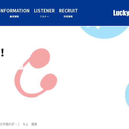
INFORMATION
LISTENER
RECRUIT
最新情報
リスナー
採用情報
！！
け夕焼けが…♪ ｂｙ 築島