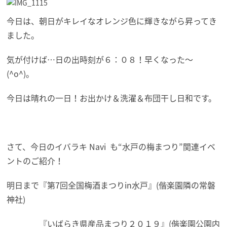
今日は、朝日がキレイなオレンジ色に輝きながら昇ってき
ました。
気が付けば…日の出時刻が６：０８！早くなった～
(^o^)。
今日は晴れの一日！お出かけ＆洗濯＆布団干し日和です。
さて、今日のイバラキ Navi も“水戸の梅まつり”関連イベ
ントのご紹介！
明日まで『第7回全国梅酒まつりin水戸』(偕楽園隣の常磐
神社)
『いばらき県産品まつり２０１９』(偕楽園公園内