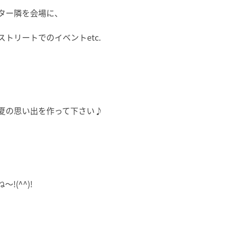
ター隣を会場に、
トリートでのイベントetc.
夏の思い出を作って下さい♪
。
(^^)!