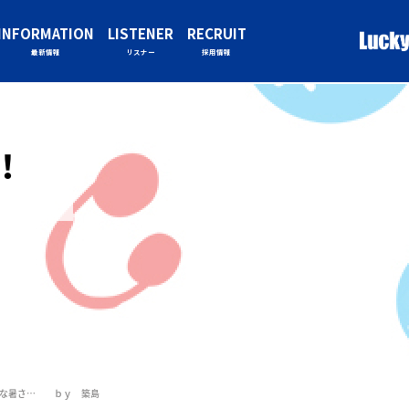
INFORMATION
LISTENER
RECRUIT
最新情報
リスナー
採用情報
！！
険な暑さ… ｂｙ 築島