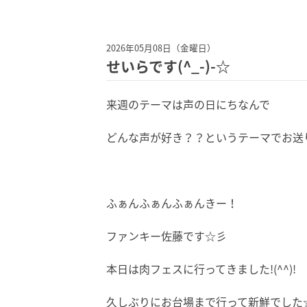
2026年05月08日（金曜日）
せいらです(^_-)-☆
来週のテーマは声の日にちなんで
どんな声が好き？？というテーマでお送り
ふぁんふぁんふぁんきー！
ファンキー佐藤です☆彡
本日は肉フェスに行ってきました!(^^)!
久しぶりにお台場まで行って新鮮でした