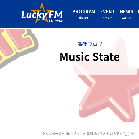
PROGRAM
EVENT
NEWS
番組情報
イベント
ニュース
番組ブログ
Music State
トップページ
Music State
番組ブログ
せいらです(^_-)-☆