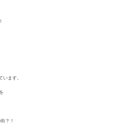
！
ています。
を
の街？！