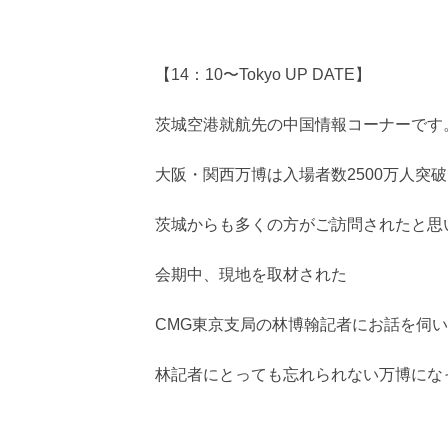
【14：10〜Tokyo UP DATE】
茨城空港就航先の中国情報コーナーです
大阪・関西万博は入場者数2500万人突
茨城からも多くの方がご訪問されたと思
会期中、現地を取材された
CMG東京支局の林博翰記者にお話を伺
林記者にとっても忘れられない万博にな