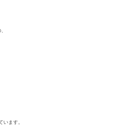
の、
ています。