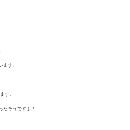
。
破、
います。
います。
ったそうですよ！