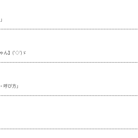
分」
ん】(‘◇’)ゞ
方・呼び方」