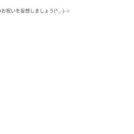
いを妄想しましょう(^_-)-☆