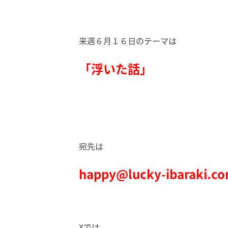
来週６月１６日のテーマは
「浮いた話
」
宛先は
happy@lucky-ibaraki.c
Xでは