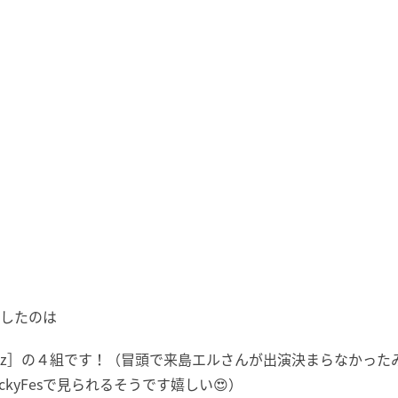
得したのは
、零［Hz］の４組です！（冒頭で来島エルさんが出演決まらなか
kyFesで見られるそうです嬉しい😍）