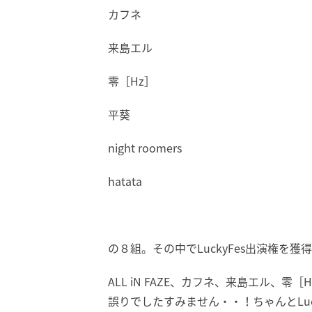
カフネ
来島エル
零［Hz］
平葵
night roomers
hatata
の８組。その中でLuckyFes出演権を獲
ALL iN FAZE、カフネ、来島エル
誤りでしたすみません・・！ちゃんとLuc