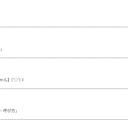
分」
ん】(‘◇’)ゞ
方・呼び方」