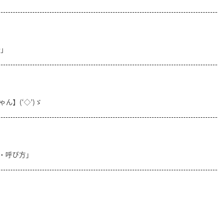
分」
ん】(‘◇’)ゞ
方・呼び方」